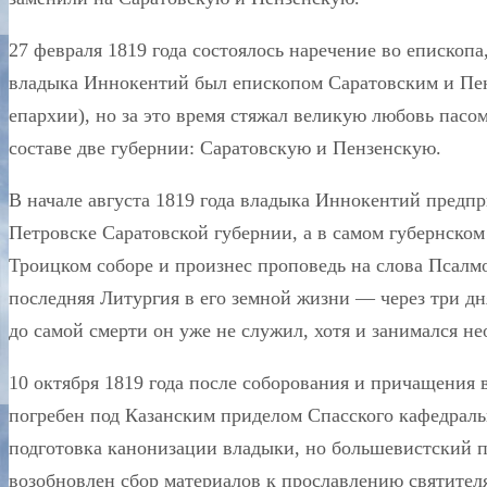
27 февраля 1819 года состоялось наречение во епископа
владыка Иннокентий был епископом Саратовским и Пен
епархии), но за это время стяжал великую любовь пасо
составе две губернии: Саратовскую и Пензенскую.
В начале августа 1819 года владыка Иннокентий предпр
Петровске Саратовской губернии, а в самом губернско
Троицком соборе и произнес проповедь на слова Псалм
последняя Литургия в его земной жизни — через три дня
до самой смерти он уже не служил, хотя и занимался н
10 октября 1819 года после соборования и причащения
погребен под Казанским приделом Спасского кафедральн
подготовка канонизации владыки, но большевистский пе
возобновлен сбор материалов к прославлению святителя