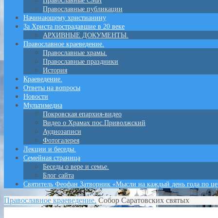
Православные СМИ
Православные публикации
Начинающему христианину
За Христа пострадавшие в 20 веке
АРХИВНЫЕ ДОКУМЕНТЫ.
Православное краеведение.
Православные храмы.
Православные праздники
История
Краеведение.
Ответы на вопросы
Новости
Мультимедиа
Покровская епархия-видео
Видео о Храмах пос.Приволжский
Аудиозаписи
Фотогалерея
Лекции и беседы.
Семейная страница
Беседы о вере и семье.
Блог сайта
Святитель Феофан Затворник «Мысли на каждый день года по ц
Православное краеведение.
Собор Саратовских святых