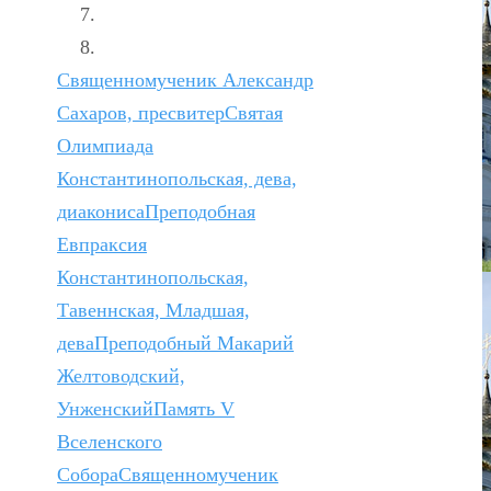
Священномученик Александр
Сахаров, пресвитер
Святая
Олимпиада
Константинопольская, дева,
диакониса
Преподобная
Евпраксия
Константинопольская,
Тавеннская, Младшая,
дева
Преподобный Макарий
Желтоводский,
Унженский
Память V
Вселенского
Собора
Священномученик