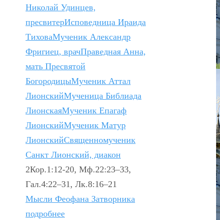
Николай Удинцев,
пресвитер
Исповедница Ираида
Тихова
Мученик Александр
Фригиец, врач
Праведная Анна,
мать Пресвятой
Богородицы
Мученик Аттал
Лионский
Мученица Библиада
Лионская
Мученик Епагаф
Лионский
Мученик Матур
Лионский
Священномученик
Санкт Лионский, диакон
2Кор.1:12-20, Мф.22:23–33,
Гал.4:22–31, Лк.8:16–21
Мысли Феофана Затворника
подробнее