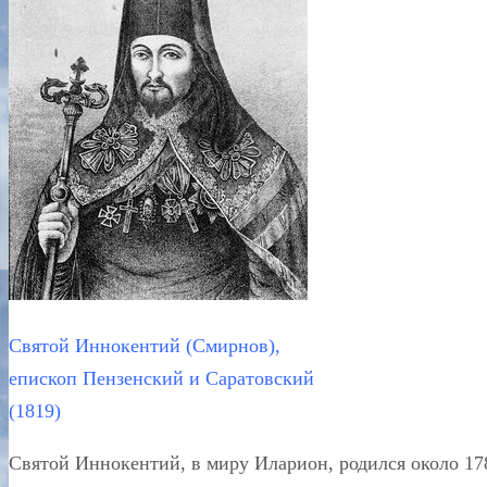
Святой Иннокентий (Смирнов),
епископ Пензенский и Саратовский
(1819)
Святой Иннокентий, в миру Иларион, родился около 17