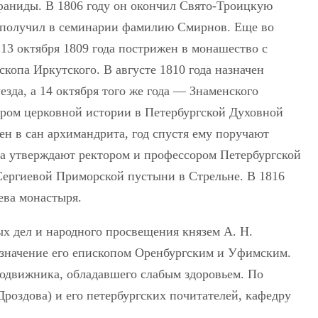
фаниды. В 1806 году он окончил Свято-Троицкую
а получил в семинарии фамилию Смирнов. Еще во
 13 октября 1809 года пострижен в монашество с
копа Иркутского. В августе 1810 года назначен
зда, а 14 октября того же года — Знаменского
авром церковной истории в Петербургской Духовной
н в сан архимандрита, год спустя ему поручают
ода утверждают ректором и профессором Петербургской
Сергиевой Приморской пустыни в Стрельне. В 1816
ева монастыря.
ых дел и народного просвещения князем А. Н.
азначение его епископом Оренбургским и Уфимским.
подвижника, обладавшего слабым здоровьем. По
Дроздова) и его петербургских почитателей, кафедру