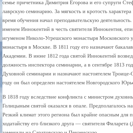
семье причетника Димитрия Егорова и его супруги Сте
лаврскую семинарию. За мягкость и кротость характер
время обучения начал преподавательскую деятельность.
именем Иннокентий в честь святителя Иннокентия, епис
игуменом Николо-Угрешского монастыря Московского уе
монастыря в Москве. В 1811 году его назначают бакал
Академии. В июне 1812 года святой Иннокентий возведе
должность инспектора семинарии, а в сентябре 1813 г
Духовной семинарии и назначают настоятелем Троице-
году он был определен настоятелем Новгородского Юрь
В 1818 году вследствие конфликта с министром духовн
Голицыным святой оказался в опале. Предполагалось н
Резкий климат этого региона был крайне опасным для 
ходатайству его близкого друга — святителя Филарета (
заменили на Саратовскую и Пензенскую.