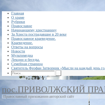
Главная
О храме
Рубрики
Православие
Начинающему христианину
За Христа пострадавшие в 20 веке
Православное краеведение.
Краеведение.
Ответы на вопросы
Новости
Мультимедиа
Лекции и беседы.
Семейная страница
Святитель Феофан Затворник «Мысли на каждый день го
пос.ПРИВОЛЖСКИЙ ПР
Православный прихожанин-авторский сайт