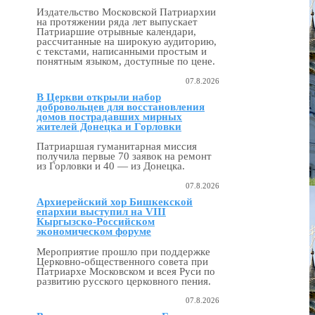
Издательство Московской Патриархии
на протяжении ряда лет выпускает
Патриаршие отрывные календари,
рассчитанные на широкую аудиторию,
с текстами, написанными простым и
понятным языком, доступные по цене.
07.8.2026
В Церкви открыли набор
добровольцев для восстановления
домов пострадавших мирных
жителей Донецка и Горловки
Патриаршая гуманитарная миссия
получила первые 70 заявок на ремонт
из Горловки и 40 — из Донецка.
07.8.2026
Архиерейский хор Бишкекской
епархии выступил на VIII
Кыргызско-Российском
экономическом форуме
Мероприятие прошло при поддержке
Церковно-общественного совета при
Патриархе Московском и всея Руси по
развитию русского церковного пения.
07.8.2026