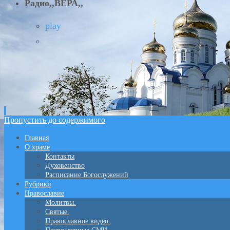
Радио,,ВЕРА,,
play
Пропустить до содержимого
Главная
О храме
Контакты
Духовенство
Расписание Богослужений
Рубрики
Православие
Молитвы.
Святые.
Православное видео.