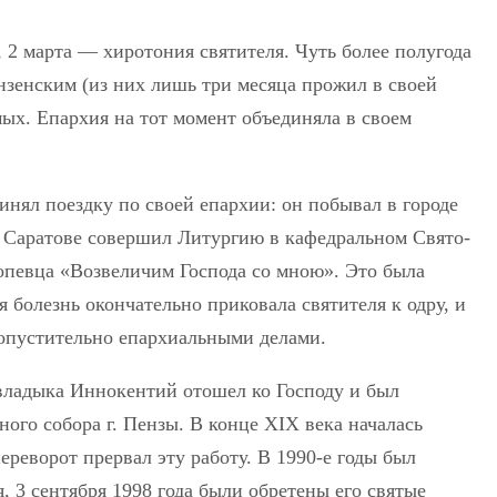
, 2 марта — хиротония святителя. Чуть более полугода
зенским (из них лишь три месяца прожил в своей
мых. Епархия на тот момент объединяла в своем
инял поездку по своей епархии: он побывал в городе
м Саратове совершил Литургию в кафедральном Свято-
опевца «Возвеличим Господа со мною». Это была
 болезнь окончательно приковала святителя к одру, и
еопустительно епархиальными делами.
 владыка Иннокентий отошел ко Господу и был
ого собора г. Пензы. В конце XIX века началась
реворот прервал эту работу. В 1990-е годы был
, 3 сентября 1998 года были обретены его святые