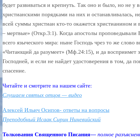
будет развиваться и крепнуть. Так оно и было, но не у
христианскими порядками на них и останавливалась, не 
всей суммы христиан кто-то окажется христианином и в
– мертвые» (Откр.3:1). Когда апостолы проповедывали 
всего языческого мира: ныне Господь чрез то же слово 
«Читающий да разумеет»
(Мф.24:15), и да восприимет з
Господней, и если не найдет удостоверения в том, да п
спасение.
Читайте и смотрите на нашем сайте:
Слушаем святых отцов — видео
Алексей Ильич Осипов- ответы на вопросы
Преподобный Исаак Сирин Ниневийский
Толкования Священного Писания—
полное разъясне