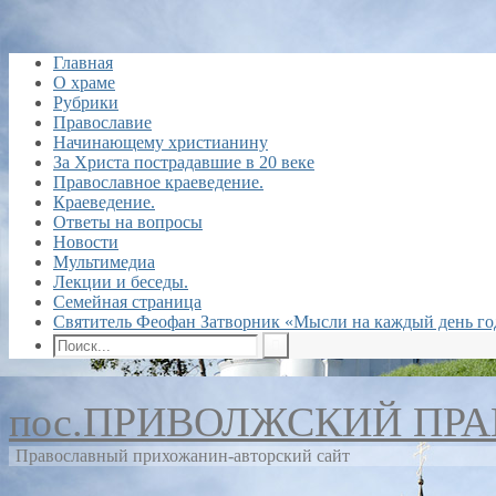
Главная
О храме
Рубрики
Православие
Начинающему христианину
За Христа пострадавшие в 20 веке
Православное краеведение.
Краеведение.
Ответы на вопросы
Новости
Мультимедиа
Лекции и беседы.
Семейная страница
Святитель Феофан Затворник «Мысли на каждый день го
пос.ПРИВОЛЖСКИЙ ПР
Православный прихожанин-авторский сайт