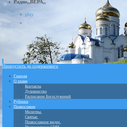
Радио,,ВЕРА,,
play
Пропустить до содержимого
Главная
О храме
Контакты
Духовенство
Расписание Богослужений
Рубрики
Православие
Молитвы.
Святые.
Православное видео.