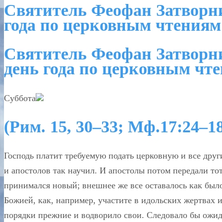
Святитель Феофан Затворн
года по церковным чтениям
Святитель Феофан Затвор
день года по церковным чт
Суббота
(Рим. 15, 30–33; Мф.17:24–18
Господь платит требуемую подать церковную и все друг
и апостолов так научил. И апостолы потом передали то
принимался новый; внешнее же все оставалось как было
Божией, как, например, участите в идольских жертвах и
порядки прежние и водворило свои. Следовало бы ожид