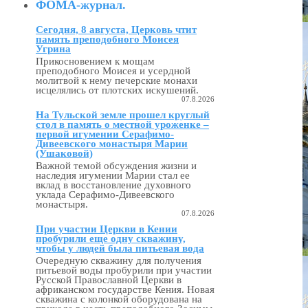
ФОМА-журнал.
Сегодня, 8 августа, Церковь чтит
память преподобного Моисея
Угрина
Прикосновением к мощам
преподобного Моисея и усердной
молитвой к нему печерские монахи
исцелялись от плотских искушений.
07.8.2026
На Тульской земле прошел круглый
стол в память о местной уроженке –
первой игумении Серафимо-
Дивеевского монастыря Марии
(Ушаковой)
Важной темой обсуждения жизни и
наследия игумении Марии стал ее
вклад в восстановление духовного
уклада Серафимо‑Дивеевского
монастыря.
07.8.2026
При участии Церкви в Кении
пробурили еще одну скважину,
чтобы у людей была питьевая вода
Очередную скважину для получения
питьевой воды пробурили при участии
Русской Православной Церкви в
африканском государстве Кения. Новая
скважина с колонкой оборудована на