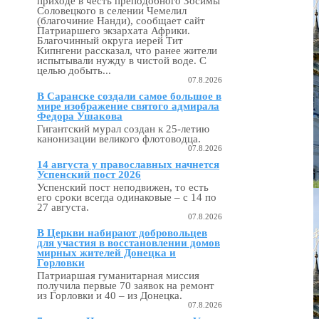
приходе в честь преподобного Зосимы
Соловецкого в селении Чемелил
(благочиние Нанди), сообщает сайт
Патриаршего экзархата Африки.
Благочинный округа иерей Тит
Кипнгени рассказал, что ранее жители
испытывали нужду в чистой воде. С
целью добыть...
07.8.2026
В Саранске создали самое большое в
мире изображение святого адмирала
Федора Ушакова
Гигантский мурал создан к 25-летию
канонизации великого флотоводца.
07.8.2026
14 августа у православных начнется
Успенский пост 2026
Успенский пост неподвижен, то есть
его сроки всегда одинаковые – с 14 по
27 августа.
07.8.2026
В Церкви набирают добровольцев
для участия в восстановлении домов
мирных жителей Донецка и
Горловки
Патриаршая гуманитарная миссия
получила первые 70 заявок на ремонт
из Горловки и 40 – из Донецка.
07.8.2026