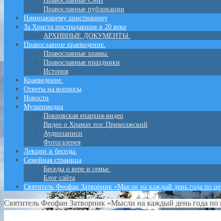
Православные СМИ
Православные публикации
Начинающему христианину
За Христа пострадавшие в 20 веке
АРХИВНЫЕ ДОКУМЕНТЫ.
Православное краеведение.
Православные храмы.
Православные праздники
История
Краеведение.
Ответы на вопросы
Новости
Мультимедиа
Покровская епархия-видео
Видео о Храмах пос.Приволжский
Аудиозаписи
Фотогалерея
Лекции и беседы.
Семейная страница
Беседы о вере и семье.
Блог сайта
Святитель Феофан Затворник «Мысли на каждый день года по ц
Святитель Феофан Затворник «Мысли на каждый день года по