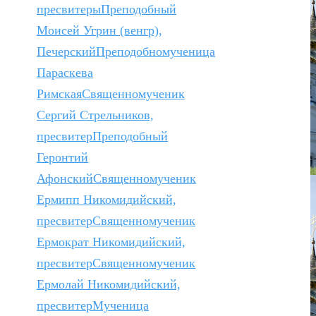
пресвитеры
Преподобный
Моисей Угрин (венгр),
Печерский
Преподобномученица
Параскева
Римская
Священномученик
Сергий Стрельников,
пресвитер
Преподобный
Геронтий
Афонский
Священномученик
Ермипп Никомидийский,
пресвитер
Священномученик
Ермократ Никомидийский,
пресвитер
Священномученик
Ермолай Никомидийский,
пресвитер
Мученица