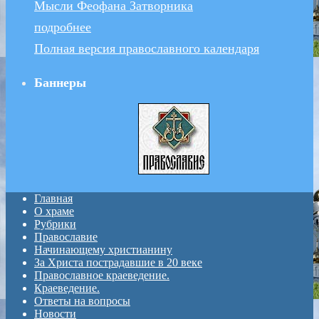
Мысли Феофана Затворника
подробнее
Полная версия православного календаря
Баннеры
Главная
О храме
Рубрики
Православие
Начинающему христианину
За Христа пострадавшие в 20 веке
Православное краеведение.
Краеведение.
Ответы на вопросы
Новости