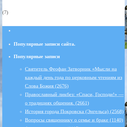
(7)
Популярные записи сайта.
Популярные записи
Святитель Феофан Затворник «Мысли на
каждый день года по церковным чтениям из
Слова Божия (2676)
Православный ликбез: «Спаси, Господи!» —
о традициях общения. (2661)
История города Покровска (Энгельса) (2568)
Вопросы священнику о семье и браке (1140)