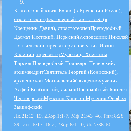
Благоверный князь Борис (в Крещении Роман),
страстотерпец
Благоверный князь Глеб (в
Крещении Давид), страстотерпец
Преподобный
Далмат Исетский, Пермский
Исповедник Николай
Понгильский, пресвитер
Исповедник Иоанн
Калинин, пресвитер
Мученица Христина
Тирская
Преподобный Поликарп Печерский,
архимандрит
Святитель Георгий (Конисский),
архиепископ Могилевский
Священномученик
Алфей Корбанский, диакон
Преподобный Боголеп
Черноярский
Мученик Капитон
Мученик Феофил
Закинфский
Лк.21:12–19, 2Кор.1:1-7, Мф.21:43–46, Рим.8:28–
39, Ин.15:17–16:2, 2Кор.6:1-10, Лк.7:36–50