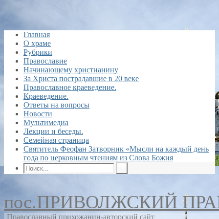
Главная
О храме
Рубрики
Православие
Начинающему христианину
За Христа пострадавшие в 20 веке
Православное краеведение.
Краеведение.
Ответы на вопросы
Новости
Мультимедиа
Лекции и беседы.
Семейная страница
Святитель Феофан Затворник «Мысли на каждый день
года по церковным чтениям из Слова Божия
пос.ПРИВОЛЖСКИЙ ПР
Православный прихожанин-авторский сайт