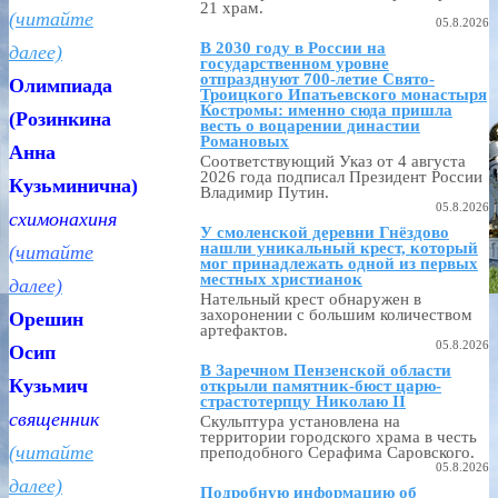
21 храм.
(читайте
05.8.2026
В 2030 году в России на
далее)
государственном уровне
отпразднуют 700-летие Свято-
Олимпиада
Троицкого Ипатьевского монастыря
Костромы: именно сюда пришла
(Розинкина
весть о воцарении династии
Романовых
Анна
Соответствующий Указ от 4 августа
2026 года подписал Президент России
Кузьминична)
Владимир Путин.
05.8.2026
схимонахиня
У смоленской деревни Гнёздово
нашли уникальный крест, который
(читайте
мог принадлежать одной из первых
местных христианок
далее)
Нательный крест обнаружен в
захоронении с большим количеством
Орешин
артефактов.
05.8.2026
Осип
В Заречном Пензенской области
Кузьмич
открыли памятник-бюст царю-
страстотерпцу Николаю II
священник
Скульптура установлена на
территории городского храма в честь
(читайте
преподобного Серафима Саровского.
05.8.2026
далее)
Подробную информацию об