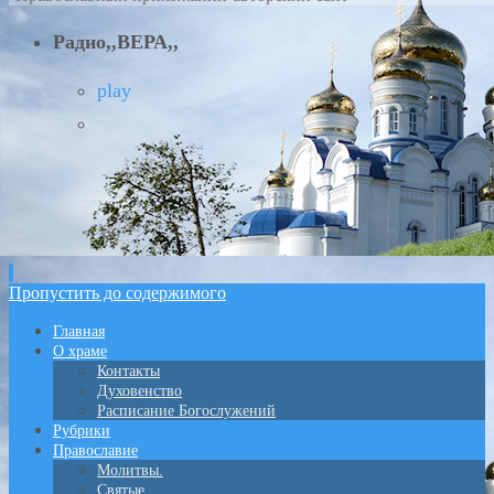
Радио,,ВЕРА,,
play
Пропустить до содержимого
Главная
О храме
Контакты
Духовенство
Расписание Богослужений
Рубрики
Православие
Молитвы.
Святые.