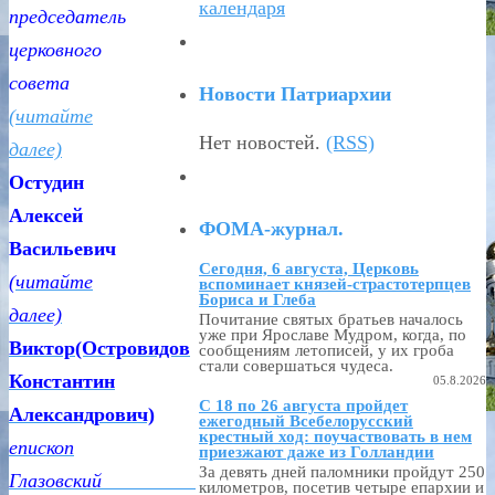
календаря
председатель
церковного
совета
Новости Патриархии
(читайте
Нет новостей.
(RSS)
далее)
Остудин
Алексей
ФОМА-журнал.
Васильевич
Сегодня, 6 августа, Церковь
(читайте
вспоминает князей-страстотерпцев
Бориса и Глеба
далее)
Почитание святых братьев началось
уже при Ярославе Мудром, когда, по
Виктор(Островидов
сообщениям летописей, у их гроба
стали совершаться чудеса.
Константин
05.8.2026
С 18 по 26 августа пройдет
Александрович)
ежегодный Всебелорусский
крестный ход: поучаствовать в нем
епископ
приезжают даже из Голландии
За девять дней паломники пройдут 250
Глазовский
километров, посетив четыре епархии и