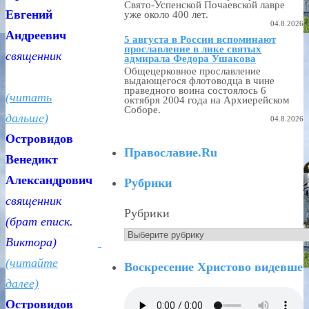
Свято-Успенской Почаевской лавре
Евгений
уже около 400 лет.
04.8.2026
Андреевич
5 августа в России вспоминают
прославление в лике святых
священник
адмирала Федора Ушакова
Общецерковное прославление
выдающегося флотоводца в чине
праведного воина состоялось 6
(читать
октября 2004 года на Архиерейском
Соборе.
дальше)
04.8.2026
Островидов
Православие.Ru
Венедикт
Александрович
Рубрики
священник
Рубрики
(брат еписк.
Виктора)
(читайте
Воскресение Христово видевше
далее)
Островидов