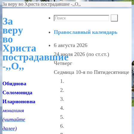
За веру во Христа пострадавшие -,,О,,
За
веру
Православный календарь
во
6 августа 2026
Христа
24 июля 2026 (по ст.ст.)
пострадавшие
Четверг
-,,О,,
Седмица 10-я по Пятидесятнице
Обиднова
Соломонида
Иларионовна
монахиня
(читайте
далее)