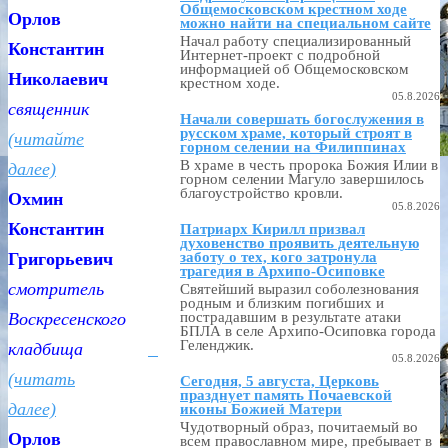
Общемосковском крестном ходе
Орлов
можно найти на специальном сайте
Начал работу специализированный
Константин
Интернет-проект с подробной
информацией об Общемосковском
Николаевич
крестном ходе.
05.8.2026
священник
Начали совершать богослужения в
русском храме, который строят в
(читайте
горном селении на Филиппинах
В храме в честь пророка Божия Илии в
далее)
горном селении Магуло завершилось
благоустройство кровли.
Охмин
05.8.2026
Константин
Патриарх Кирилл призвал
духовенство проявить деятельную
заботу о тех, кого затронула
Григорьевич
трагедия в Архипо-Осиповке
смотритель
Святейший выразил соболезнования
родным и близким погибших и
пострадавшим в результате атаки
Воскресенского
БПЛА в селе Архипо-Осиповка города
Геленджик.
кладбища
05.8.2026
(читать
Сегодня, 5 августа, Церковь
празднует память Почаевской
далее)
иконы Божией Матери
Чудотворный образ, почитаемый во
Орлов
всем православном мире, пребывает в