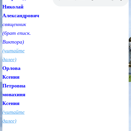
Николай
Александрович
священник
(брат еписк.
Виктора)
(читайте
далее)
Орлова
Ксения
Петровна
монахиня
Ксения
(читайте
далее)