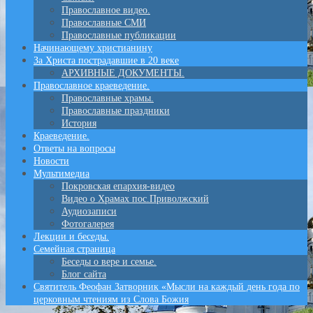
Православное видео.
Православные СМИ
Православные публикации
Начинающему христианину
За Христа пострадавшие в 20 веке
АРХИВНЫЕ ДОКУМЕНТЫ.
Православное краеведение.
Православные храмы.
Православные праздники
История
Краеведение.
Ответы на вопросы
Новости
Мультимедиа
Покровская епархия-видео
Видео о Храмах пос.Приволжский
Аудиозаписи
Фотогалерея
Лекции и беседы.
Семейная страница
Беседы о вере и семье.
Блог сайта
Святитель Феофан Затворник «Мысли на каждый день года по
церковным чтениям из Слова Божия