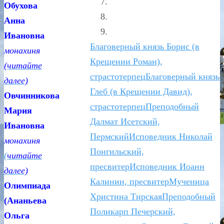
Обухова
Анна
Ивановна
Благоверный князь Борис (в
монахи
Крещении Роман),
(читайте
страстотерпец
Благоверный князь
далее)
Глеб (в Крещении Давид),
Овчинникова
страстотерпец
Преподобный
Мария
Далмат Исетский,
Ивановна
Пермский
Исповедник Николай
монахин
Понгильский,
(
читайте
пресвитер
Исповедник Иоанн
далее)
Калинин, пресвитер
Мученица
Олимпиада
Христина Тирская
Преподобный
(Ананьева
Поликарп Печерский,
Ольга