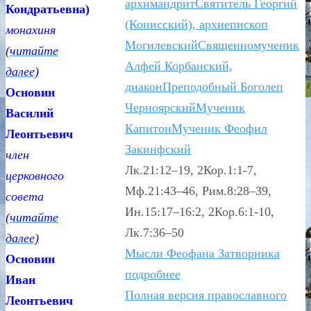
архимандрит
Святитель Георгий
Кондратьевна)
(Конисский), архиепископ
монахиня
Могилевский
Священномученик
(читайте
Алфей Корбанский,
далее)
диакон
Преподобный Боголеп
Основин
Черноярский
Мученик
Василий
Капитон
Мученик Феофил
Леонтьевич
Закинфский
член
Лк.21:12–19, 2Кор.1:1-7,
церковного
Мф.21:43–46, Рим.8:28–39,
совета
Ин.15:17–16:2, 2Кор.6:1-10,
(читайте
Лк.7:36–50
далее)
Мысли Феофана Затворника
Основин
подробнее
Иван
Полная версия православного
Леонтьевич