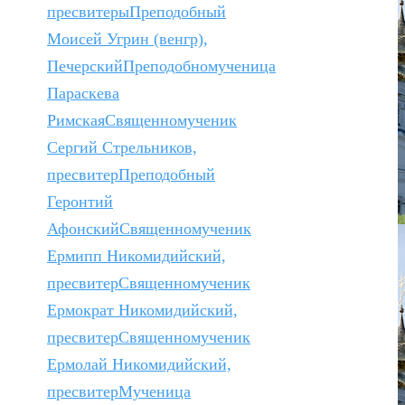
пресвитеры
Преподобный
Моисей Угрин (венгр),
Печерский
Преподобномученица
Параскева
Римская
Священномученик
Сергий Стрельников,
пресвитер
Преподобный
Геронтий
Афонский
Священномученик
Ермипп Никомидийский,
пресвитер
Священномученик
Ермократ Никомидийский,
пресвитер
Священномученик
Ермолай Никомидийский,
пресвитер
Мученица