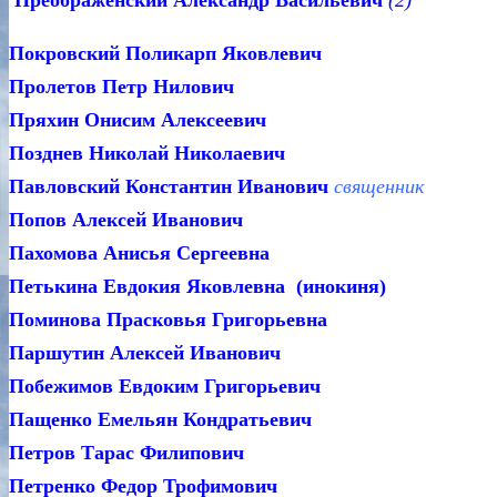
Преображенский Александр Васильевич
(2)
Покровский Поликар
Пролетов Петр
Пряхин Онисим А
Позднев Николай 
Павловский Константин Иванович
священник
Попов Алексей
Пахомова Анисья
Петькина Евдокия Яковлев
Поминова Прасковья 
Паршутин Алексей
Побежимов Евдоким Г
Пащенко Емельян Ко
Петров Тарас Ф
Петренко Федор Т