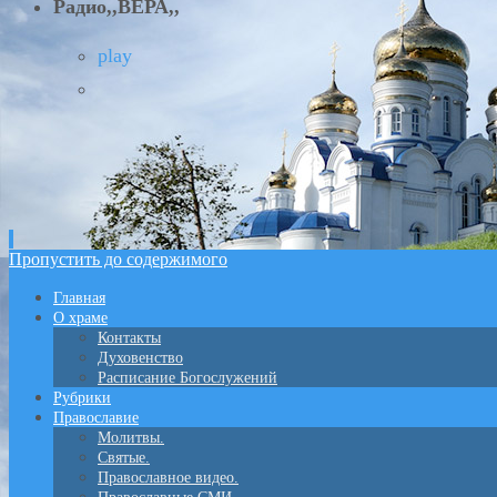
Радио,,ВЕРА,,
play
Пропустить до содержимого
Главная
О храме
Контакты
Духовенство
Расписание Богослужений
Рубрики
Православие
Молитвы.
Святые.
Православное видео.