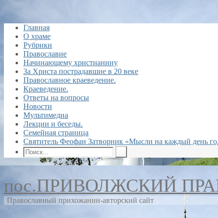
Главная
О храме
Рубрики
Православие
Начинающему христианину
За Христа пострадавшие в 20 веке
Православное краеведение.
Краеведение.
Ответы на вопросы
Новости
Мультимедиа
Лекции и беседы.
Семейная страница
Святитель Феофан Затворник «Мысли на каждый день го
пос.ПРИВОЛЖСКИЙ ПР
Православный прихожанин-авторский сайт