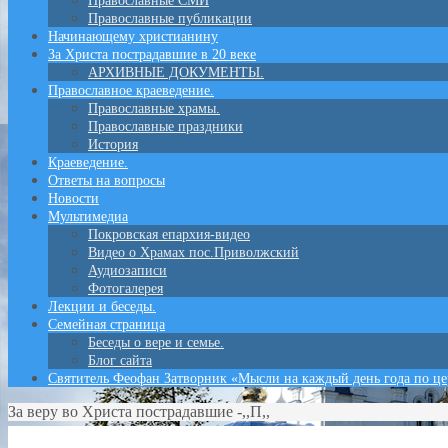
Православные СМИ
Православные публикации
Начинающему христианину
За Христа пострадавшие в 20 веке
АРХИВНЫЕ ДОКУМЕНТЫ.
Православное краеведение.
Православные храмы.
Православные праздники
История
Краеведение.
Ответы на вопросы
Новости
Мультимедиа
Покровская епархия-видео
Видео о Храмах пос.Приволжский
Аудиозаписи
Фотогалерея
Лекции и беседы.
Семейная страница
Беседы о вере и семье.
Блог сайта
Святитель Феофан Затворник «Мысли на каждый день года по ц
За веру во Христа пострадавшие -,,П,,