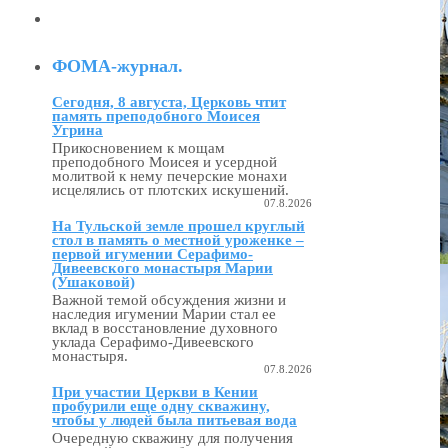
ФОМА-журнал.
Сегодня, 8 августа, Церковь чтит
память преподобного Моисея
Угрина
Прикосновением к мощам
преподобного Моисея и усердной
молитвой к нему печерские монахи
исцелялись от плотских искушений.
07.8.2026
На Тульской земле прошел круглый
стол в память о местной уроженке –
первой игумении Серафимо-
Дивеевского монастыря Марии
(Ушаковой)
Важной темой обсуждения жизни и
наследия игумении Марии стал ее
вклад в восстановление духовного
уклада Серафимо‑Дивеевского
монастыря.
07.8.2026
При участии Церкви в Кении
пробурили еще одну скважину,
чтобы у людей была питьевая вода
Очередную скважину для получения