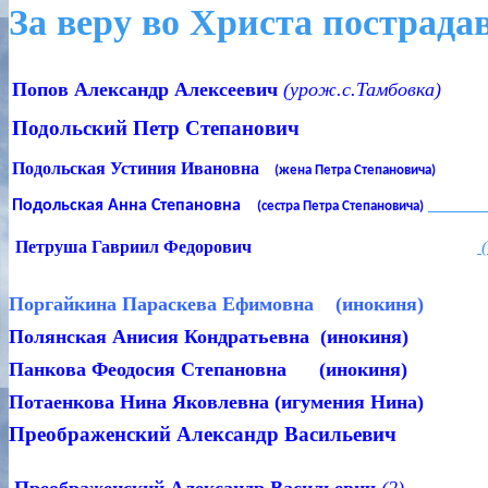
За веру во Христа пострадав
Попов Александр Алексеевич
(урож.с.Тамбовка)
Подольский Петр Степанович
Подольская Устиния Ивановна
(жена Петра Степановича)
Подольская Анна Степановна
(чи
(сестра Петра Степановича)
Петруша Гавриил Федорович
(
Поргайкина Параскева Ефимовна (инокиня)
Полянская Анисия Кондратьевна (инокиня)
Панкова Феодосия Степановна (инокиня)
Потаенкова Нина Яковлевна (и
Преображенский Алекса
ндр
Васильевич