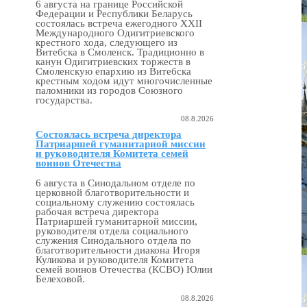
6 августа на границе Российской
Федерации и Республики Беларусь
состоялась встреча ежегодного XXII
Международного Одигитриевского
крестного хода, следующего из
Витебска в Смоленск. Традиционно в
канун Одигитриевских торжеств в
Смоленскую епархию из Витебска
крестным ходом идут многочисленные
паломники из городов Союзного
государства.
08.8.2026
Состоялась встреча директора
Патриаршей гуманитарной миссии
и руководителя Комитета семей
воинов Отечества
6 августа в Синодальном отделе по
церковной благотворительности и
социальному служению состоялась
рабочая встреча директора
Патриаршей гуманитарной миссии,
руководителя отдела социального
служения Синодального отдела по
благотворительности диакона Игоря
Куликова и руководителя Комитета
семей воинов Отечества (КСВО) Юлии
Белеховой.
08.8.2026