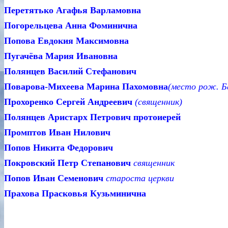
Перетятько Агафья 
Погорельцева Анна
Попова Евдокия М
Пугачёва Мария 
Полянцев Василий С
Поварова-Михеева Марина Пахомовна
(м
есто рож.
Ба
Прохоренко Сергей Андреевич
(свящ
Полянцев Аристарх Петрович протоиерей
Промптов Иван
Попов Никита Ф
Покровский Петр Степанович
свящ
Попов Иван Семенович
старост
Прахова Прасковья К