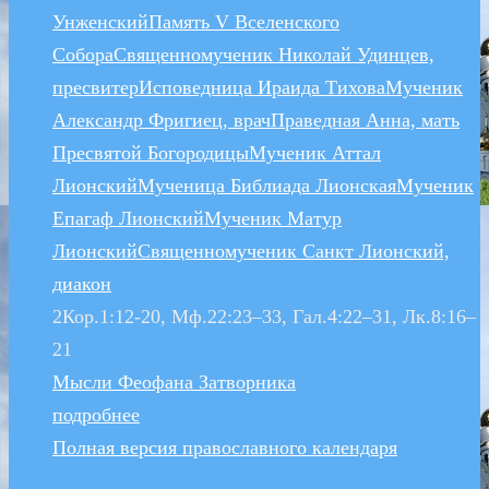
Унженский
Память V Вселенского
Собора
Священномученик Николай Удинцев,
пресвитер
Исповедница Ираида Тихова
Мученик
Александр Фригиец, врач
Праведная Анна, мать
Пресвятой Богородицы
Мученик Аттал
Лионский
Мученица Библиада Лионская
Мученик
Епагаф Лионский
Мученик Матур
Лионский
Священномученик Санкт Лионский,
диакон
2Кор.1:12-20, Мф.22:23–33, Гал.4:22–31, Лк.8:16–
21
Мысли Феофана Затворника
подробнее
Полная версия православного календаря