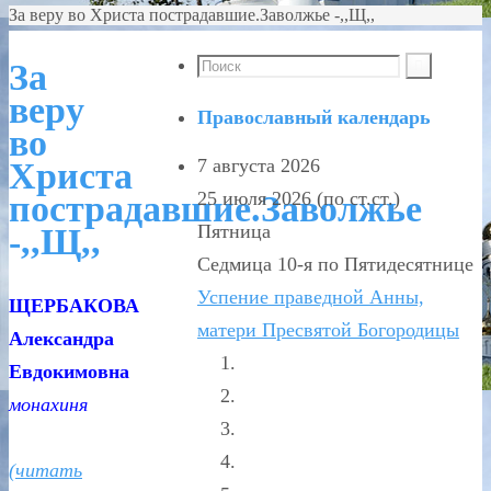
За веру во Христа пострадавшие.Заволжье -,,Щ,,
За
веру
Православный календарь
во
7 августа 2026
Христа
25 июля 2026 (по ст.ст.)
пострадавшие.Заволжье
Пятница
-,,Щ,,
Седмица 10-я по Пятидесятнице
Успение праведной Анны,
ЩЕРБАКОВА
матери Пресвятой Богородицы
Александра
Евдокимовна
монахиня
(читать