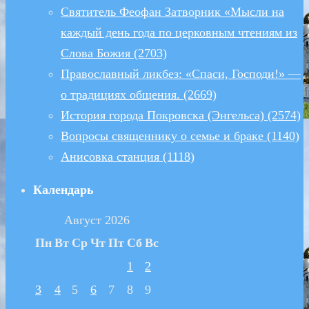
Святитель Феофан Затворник «Мысли на
каждый день года по церковным чтениям из
Слова Божия (2703)
Православный ликбез: «Спаси, Господи!» —
о традициях общения. (2669)
История города Покровска (Энгельса) (2574)
Вопросы священнику о семье и браке (1140)
Анисовка станция (1118)
Календарь
Август 2026
Пн
Вт
Ср
Чт
Пт
Сб
Вс
1
2
3
4
5
6
7
8
9