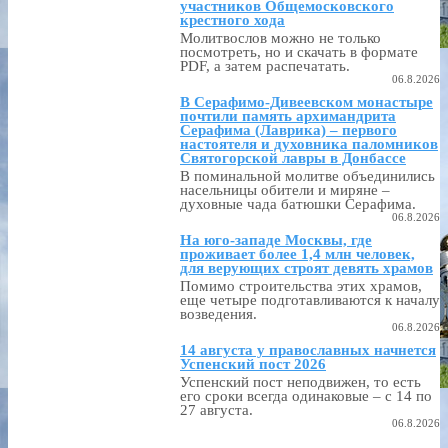
участников Общемосковского
крестного хода
Молитвослов можно не только
посмотреть, но и скачать в формате
PDF, а затем распечатать.
06.8.2026
В Серафимо-Дивеевском монастыре
почтили память архимандрита
Серафима (Лаврика) – первого
настоятеля и духовника паломников
Святогорской лавры в Донбассе
В поминальной молитве объединились
насельницы обители и миряне –
духовные чада батюшки Серафима.
06.8.2026
На юго-западе Москвы, где
проживает более 1,4 млн человек,
для верующих строят девять храмов
Помимо строительства этих храмов,
еще четыре подготавливаются к началу
возведения.
06.8.2026
14 августа у православных начнется
Успенский пост 2026
Успенский пост неподвижен, то есть
его сроки всегда одинаковые – с 14 по
27 августа.
06.8.2026