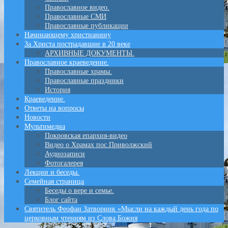
Православное видео.
Православные СМИ
Православные публикации
Начинающему христианину
За Христа пострадавшие в 20 веке
АРХИВНЫЕ ДОКУМЕНТЫ.
Православное краеведение.
Православные храмы.
Православные праздники
История
Краеведение.
Ответы на вопросы
Новости
Мультимедиа
Покровская епархия-видео
Видео о Храмах пос.Приволжский
Аудиозаписи
Фотогалерея
Лекции и беседы.
Семейная страница
Беседы о вере и семье.
Блог сайта
Святитель Феофан Затворник «Мысли на каждый день года по
церковным чтениям из Слова Божия