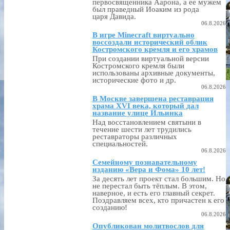
первосвященника Аарона, а ее мужем
был праведный Иоаким из рода
царя Давида.
06.8.2026
В игре Minecraft виртуально
воссоздали исторический облик
Костромского кремля и его храмов
При создании виртуальной версии
Костромского кремля были
использованы архивные документы,
исторические фото и др.
06.8.2026
В Москве завершена реставрация
храма XVI века, который дал
название улице Ильинка
Над восстановлением святыни в
течение шести лет трудились
реставраторы различных
специальностей.
06.8.2026
Семейному познавательному
изданию «Вера и Фома» 10 лет!
За десять лет проект стал большим. Но
не перестал быть тёплым. В этом,
наверное, и есть его главный секрет.
Поздравляем всех, кто причастен к его
созданию!
06.8.2026
Опубликован молитвослов для