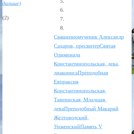
дальше)
(2)
Священномученик Александр
Сахаров, пресвитер
Святая
Олимпиада
Константинопольская, дева,
диакониса
Преподобная
Евпраксия
Константинопольская,
Тавеннская, Младшая,
дева
Преподобный Макарий
Желтоводский,
Унженский
Память V