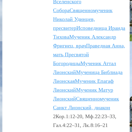
Вселенского
Собора
Священномученик
Николай Удинцев,
пресвитер
Исповедница Ираида
Тихова
Мученик Александр
Фригиец, врач
Праведная Анна,
мать Пресвятой
Богородицы
Мученик Аттал
Лионский
Мученица Библиада
Лионская
Мученик Епагаф
Лионский
Мученик Матур
Лионский
Священномученик
Санкт Лионский, диакон
2Кор.1:12-20, Мф.22:23–33,
Гал.4:22–31, Лк.8:16–21