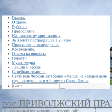
Главная
О храме
Рубрики
Православие
Начинающему христианину
За Христа пострадавшие в 20 веке
Православное краеведение.
Краеведение.
Ответы на вопросы
Новости
Мультимедиа
Лекции и беседы.
Семейная страница
Святитель Феофан Затворник «Мысли на каждый день
года по церковным чтениям из Слова Божия
пос.ПРИВОЛЖСКИЙ ПР
Православный прихожанин-авторский сайт