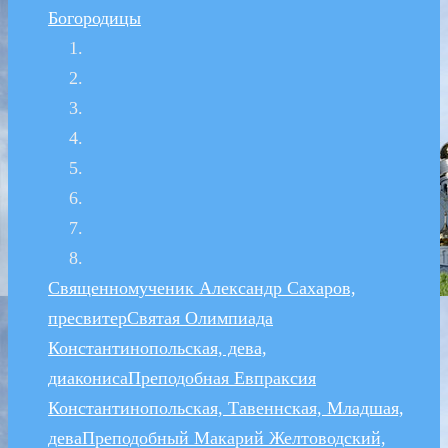
Богородицы
Священномученик Александр Сахаров,
пресвитер
Святая Олимпиада
Константинопольская, дева,
диакониса
Преподобная Евпраксия
Константинопольская, Тавеннская, Младшая,
дева
Преподобный Макарий Желтоводский,