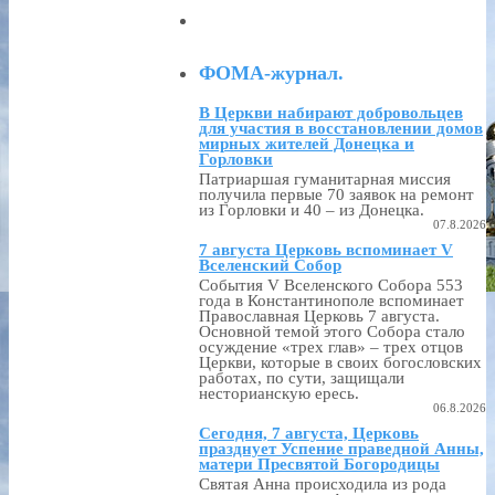
ФОМА-журнал.
В Церкви набирают добровольцев
для участия в восстановлении домов
мирных жителей Донецка и
Горловки
Патриаршая гуманитарная миссия
получила первые 70 заявок на ремонт
из Горловки и 40 – из Донецка.
07.8.2026
7 августа Церковь вспоминает V
Вселенский Собор
События V Вселенского Собора 553
года в Константинополе вспоминает
Православная Церковь 7 августа.
Основной темой этого Собора стало
осуждение «трех глав» – трех отцов
Церкви, которые в своих богословских
работах, по сути, защищали
несторианскую ересь.
06.8.2026
Сегодня, 7 августа, Церковь
празднует Успение праведной Анны,
матери Пресвятой Богородицы
Святая Анна происходила из рода