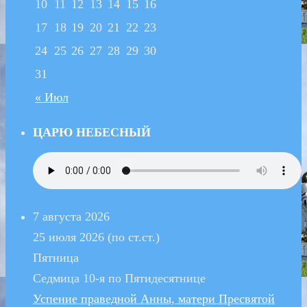
10
11
12
13
14
15
16
17
18
19
20
21
22
23
24
25
26
27
28
29
30
31
« Июл
ЦАРЮ НЕБЕСНЫЙ
7 августа 2026
25 июля 2026 (по ст.ст.)
Пятница
Седмица 10-я по Пятидесятнице
Успение праведной Анны, матери Пресвятой