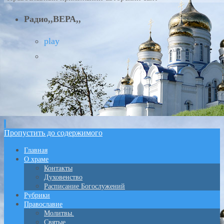
Радио,,ВЕРА,,
play
Пропустить до содержимого
Главная
О храме
Контакты
Духовенство
Расписание Богослужений
Рубрики
Православие
Молитвы.
Святые.